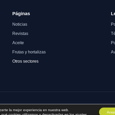
Páginas
L
Noticias
Po
Revistas
Té
Aceite
Po
Frutas y hortalizas
Av
Otros sectores
certe la mejor experiencia en nuestra web.
Acep
ué cookies utilizamos o desactivarlas en los
ajustes
.