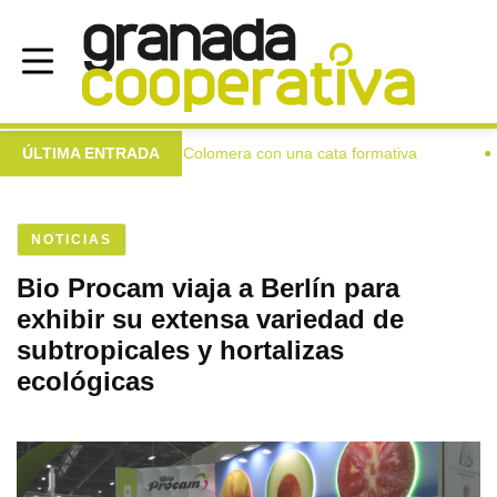
xtra a las mujeres de Colomera con una cata formativa
ÚLTIMA ENTRADA
Inve
●
NOTICIAS
Bio Procam viaja a Berlín para
exhibir su extensa variedad de
subtropicales y hortalizas
ecológicas