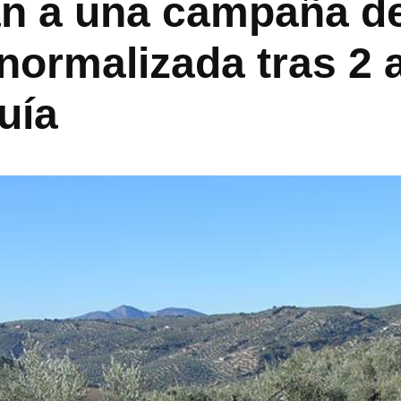
n a una campaña d
 normalizada tras 2
uía