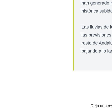
han generado m
histórica subid
Las lluvias de 
las previsione
resto de Andalu
bajando a lo la
Deja una re