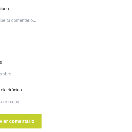
ario
e
 electrónico