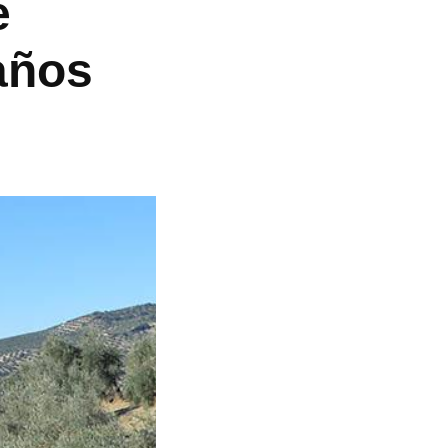
e
 años