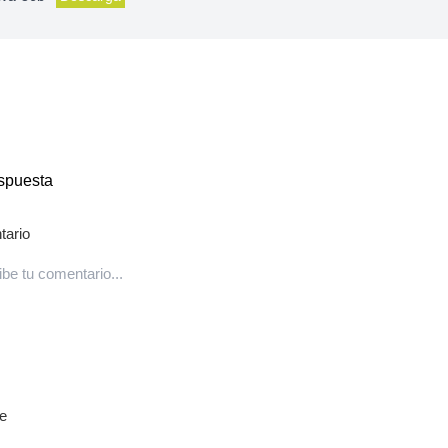
spuesta
ario
e