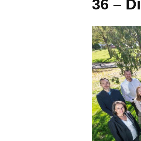
36 – D