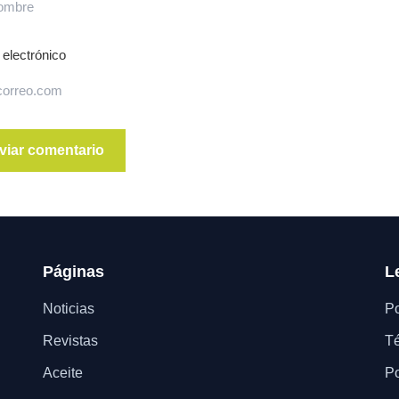
 electrónico
Páginas
L
Noticias
Po
Revistas
Té
Aceite
Po