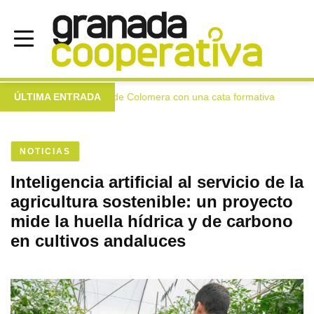
 extra a las mujeres de Colomera con una cata formativa
ÚLTIMA ENTRADA
In
●
NOTICIAS
Inteligencia artificial al servicio de la
agricultura sostenible: un proyecto
mide la huella hídrica y de carbono
en cultivos andaluces