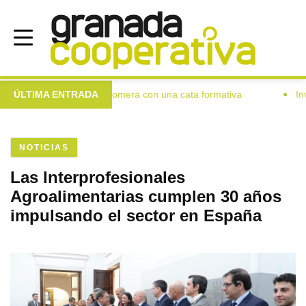
las mujeres de Colomera con una cata formativa
ÚLTIMA ENTRADA
Investigad
●
NOTICIAS
Las Interprofesionales
Agroalimentarias cumplen 30 años
impulsando el sector en España