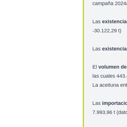
campaña 2024/2
Las
existenci
-30.122,29 t)
Las
existencia
El
volumen de
las cuales 443
La aceituna en
Las
importaci
7.993,96 t (dat