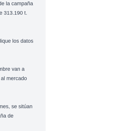
 de la campaña
 313.190 t.
ique los datos
mbre van a
s al mercado
mes, se sitúan
aña de