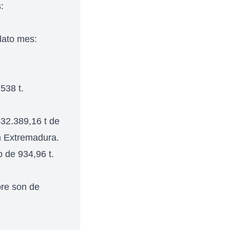
:
dato mes:
538 t.
32.389,16 t de
n Extremadura.
 de 934,96 t.
re son de