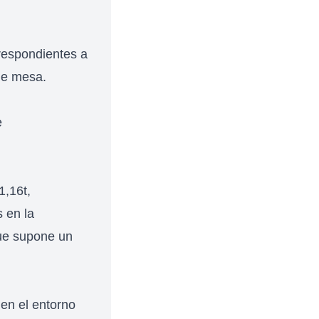
respondientes a
 de mesa.
e
1,16t,
 en la
que supone un
 en el entorno