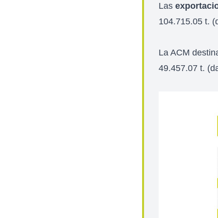
Las
exportaci
104.715.05 t. (
La ACM destin
49.457.07 t. (d