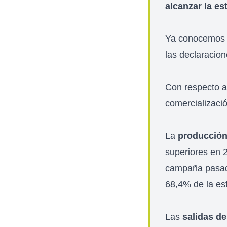
alcanzar la es
Ya conocemos l
las declaracion
Con respecto 
comercializaci
La
producció
superiores en 
campaña pasada
68,4% de la es
Las
salidas de