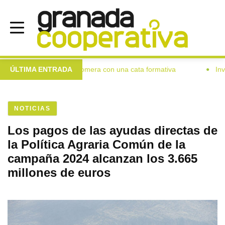
a las mujeres de Colomera con una cata formativa
ÚLTIMA ENTRADA
Investiga
●
NOTICIAS
Los pagos de las ayudas directas de
la Política Agraria Común de la
campaña 2024 alcanzan los 3.665
millones de euros