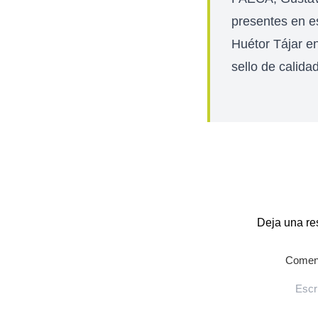
presentes en es
Huétor Tájar en
sello de calidad
Deja una re
Coment