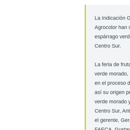
La Indicación G
Agrocolor han s
espárrago verd
Centro Sur.
La feria de fru
verde morado, 
en el proceso d
así su origen p
verde morado y 
Centro Sur, An
el gerente, Ge
FAECA, Gustavo