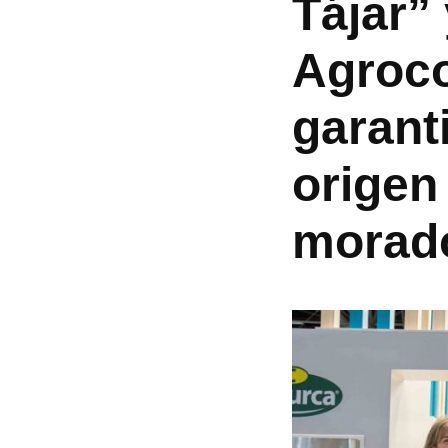
Tájar” 
Agroco
garanti
origen
morad