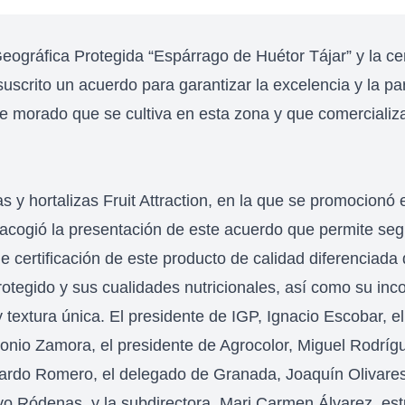
eográfica Protegida “Espárrago de Huétor Tájar” y la cer
uscrito un acuerdo para garantizar la excelencia y la par
e morado que se cultiva en esta zona y que comercializa
tas y hortalizas Fruit Attraction, en la que se promocionó
acogió la presentación de este acuerdo que permite se
e certificación de este producto de calidad diferenciada
rotegido y sus cualidades nutricionales, así como su inc
textura única. El presidente de IGP, Ignacio Escobar, e
tonio Zamora, el presidente de Agrocolor, Miguel Rodríg
rardo Romero, el delegado de Granada, Joaquín Olivares,
 Ródenas, y la subdirectora, Mari Carmen Álvarez, est