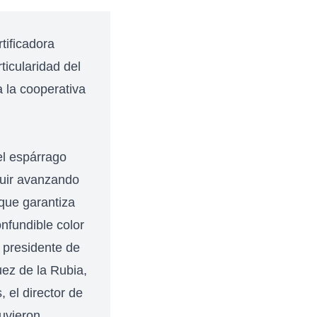
tificadora
ticularidad del
 la cooperativa
 el espárrago
guir avanzando
 que garantiza
onfundible color
l presidente de
uez de la Rubia,
 el director de
uvieron