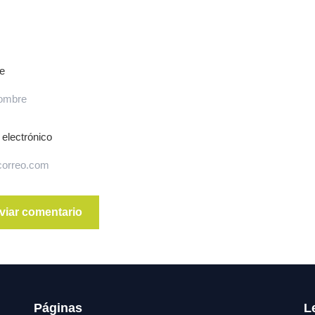
e
 electrónico
Páginas
L