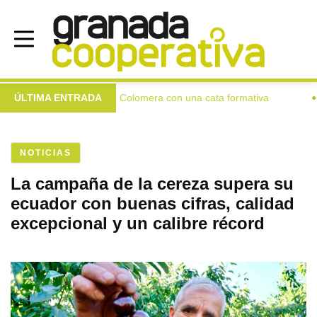
xtra a las mujeres de Colomera con una cata formativa
ÚLTIMA ENTRADA
Inve
●
NOTICIAS
La campaña de la cereza supera su
ecuador con buenas cifras, calidad
excepcional y un calibre récord